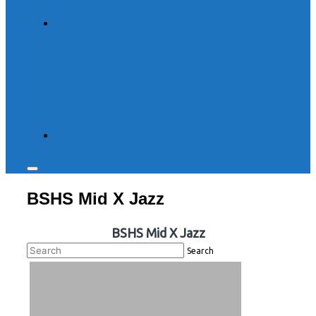
Toggle
sidebar
BSHS Mid X Jazz
&
navigation
BSHS Mid X Jazz
Search