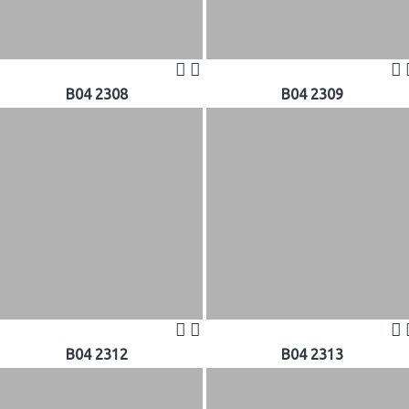
B04 2308
B04 2309
B04 2312
B04 2313