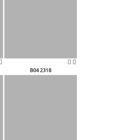
B04 2318