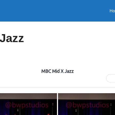
H
Jazz
MBC Mid X Jazz