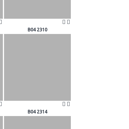
B04 2310
B04 2314