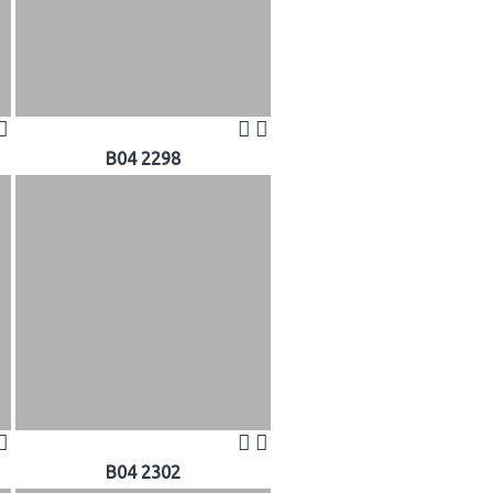
B04 2298
B04 2302