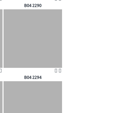
B04 2290
B04 2294