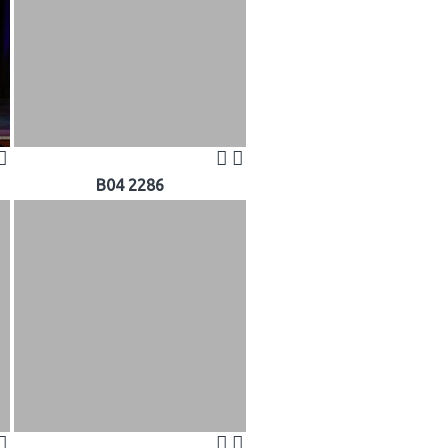
B04 2286