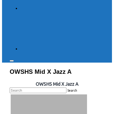
Toggle
sidebar
OWSHS Mid X Jazz A
&
navigation
OWSHS Mid X Jazz A
Search