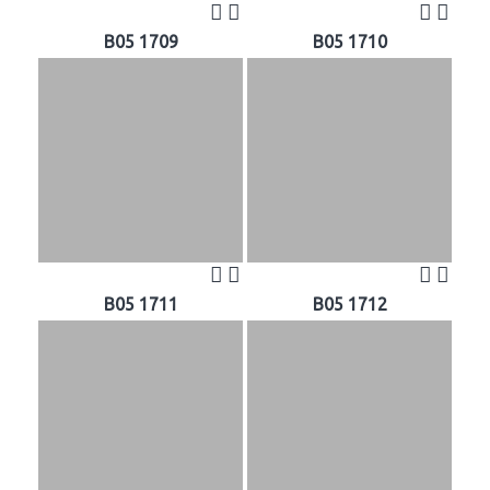
B05 1709
B05 1710
B05 1711
B05 1712