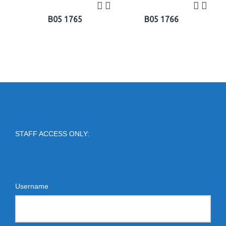
B05 1765
B05 1766
STAFF ACCESS ONLY:
Username