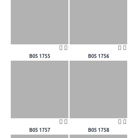
B05 1755
B05 1756
B05 1757
B05 1758