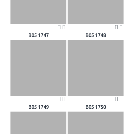
B05 1747
B05 1748
B05 1749
B05 1750