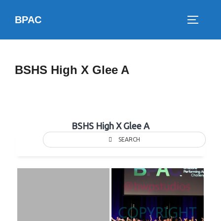
Skip
BPAC
to
TOGGLE
content
BSHS High X Glee A
BSHS High X Glee A
SEARCH