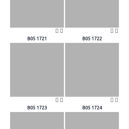
B05 1721
B05 1722
B05 1723
B05 1724