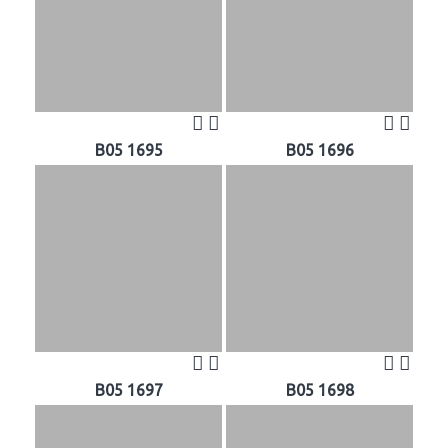
B05 1695
B05 1696
B05 1697
B05 1698