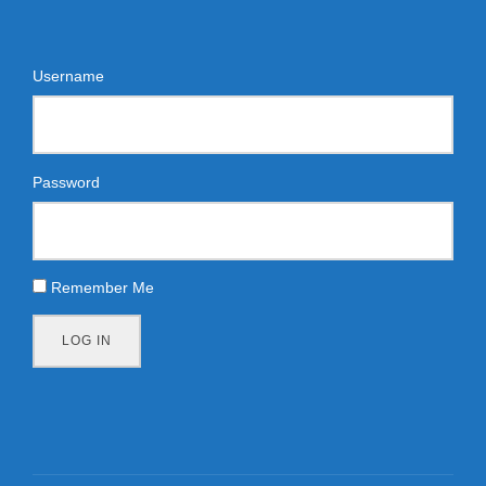
Username
Password
Remember Me
LOG IN