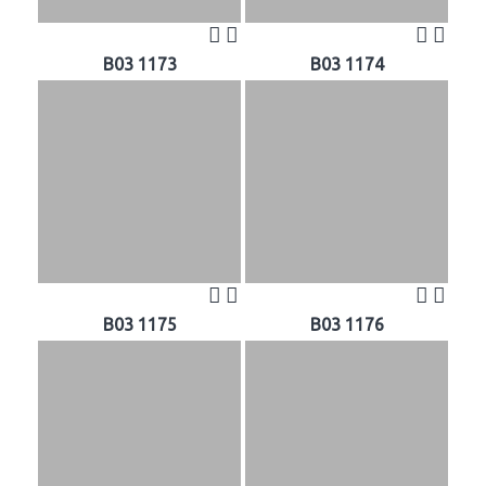
B03 1173
B03 1174
B03 1175
B03 1176