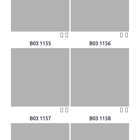
B03 1155
B03 1156
B03 1157
B03 1158