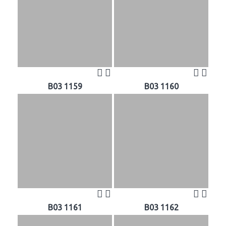
B03 1159
B03 1160
B03 1161
B03 1162