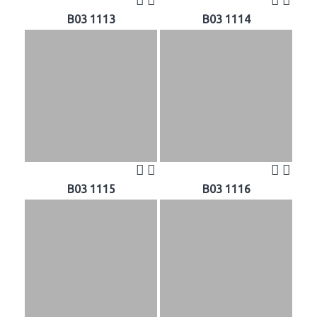
B03 1113
B03 1114
B03 1115
B03 1116