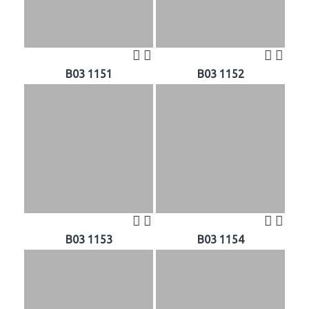
B03 1151
B03 1152
B03 1153
B03 1154