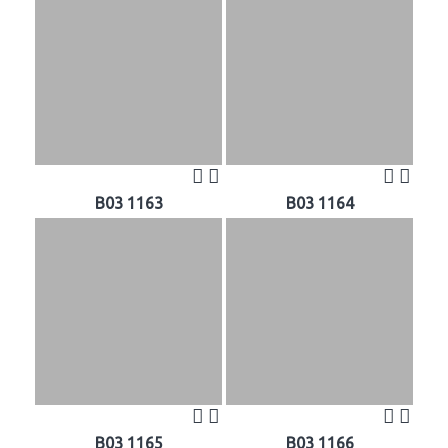
B03 1163
B03 1164
B03 1165
B03 1166