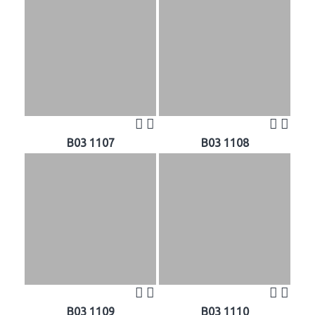
B03 1107
B03 1108
B03 1109
B03 1110