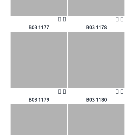
B03 1177
B03 1178
B03 1179
B03 1180