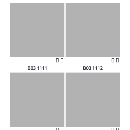
B03 1111
B03 1112