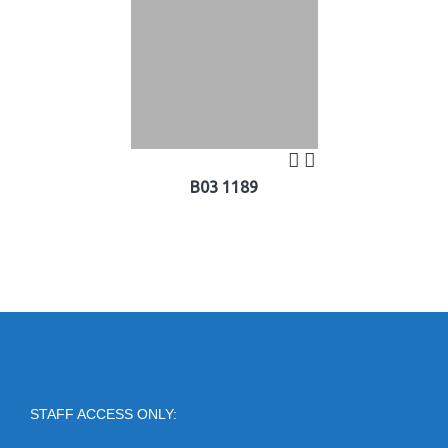
B03 1189
STAFF ACCESS ONLY: