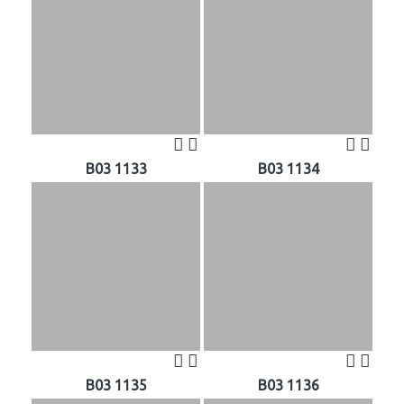
B03 1133
B03 1134
B03 1135
B03 1136