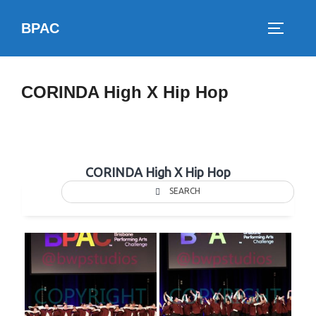
Skip
BPAC
to
TOGGLE
content
CORINDA High X Hip Hop
CORINDA High X Hip Hop
SEARCH