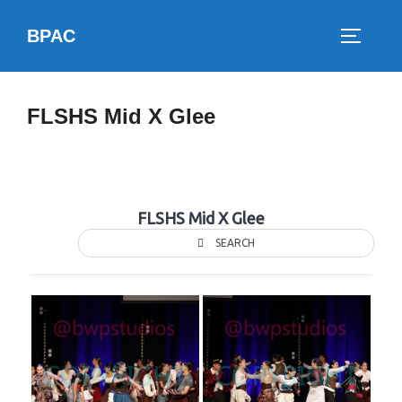
Skip
BPAC
to
TOGGLE
content
FLSHS Mid X Glee
FLSHS Mid X Glee
SEARCH