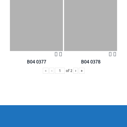
B04 0377
B04 0378
«
‹
of
2
›
»