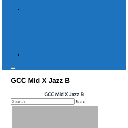
Toggle
sidebar
GCC Mid X Jazz B
&
navigation
GCC Mid X Jazz B
Search