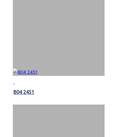
B04 2451