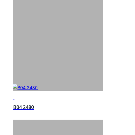
B04 2480