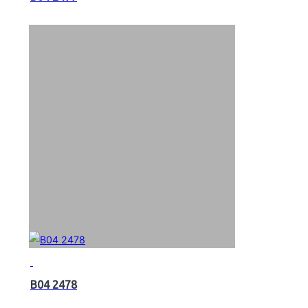
B04 2478