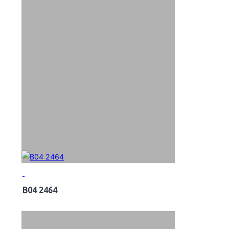
B04 2464