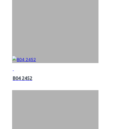
B04 2452