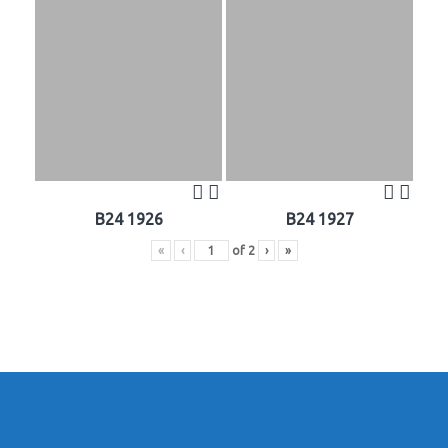
B24 1926
B24 1927
«
‹
of
2
›
»