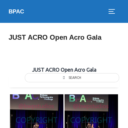
Skip
BPAC
to
TOGGLE
content
JUST ACRO Open Acro Gala
JUST ACRO Open Acro Gala
SEARCH