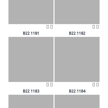
B22 1181
B22 1182
B22 1183
B22 1184