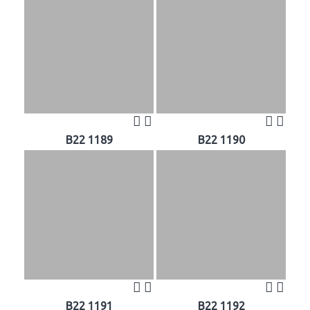
B22 1189
B22 1190
B22 1191
B22 1192