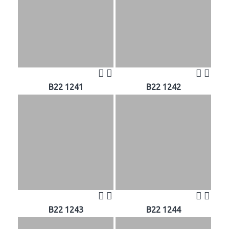
B22 1241
B22 1242
B22 1243
B22 1244