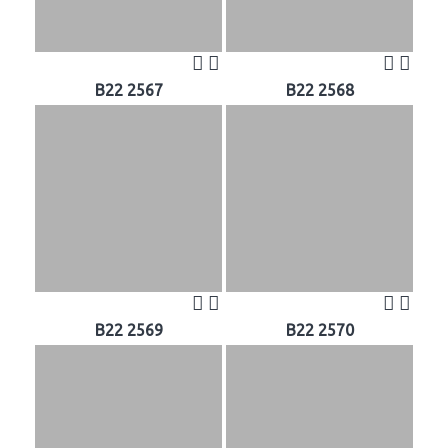
B22 2567
B22 2568
B22 2569
B22 2570