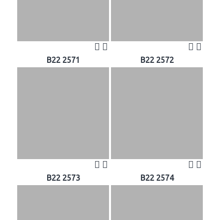
B22 2571
B22 2572
B22 2573
B22 2574