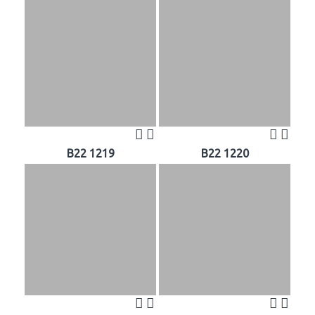
B22 1219
B22 1220