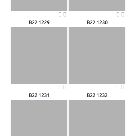
B22 1229
B22 1230
B22 1231
B22 1232