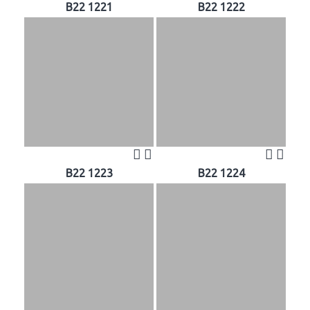
B22 1221
B22 1222
B22 1223
B22 1224