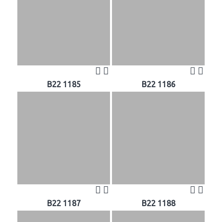
B22 1185
B22 1186
B22 1187
B22 1188