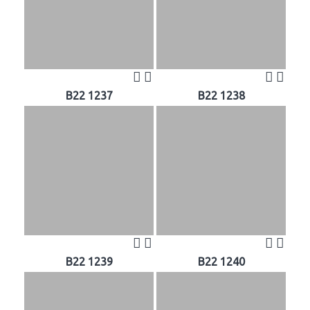
B22 1237
B22 1238
B22 1239
B22 1240