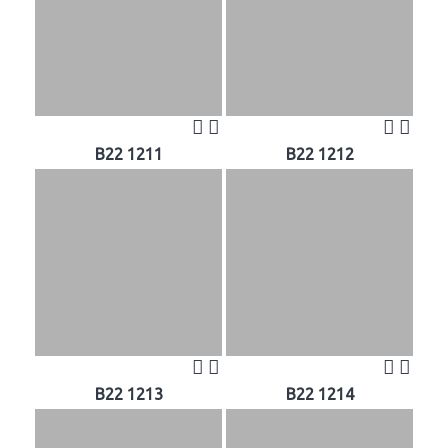
B22 1211
B22 1212
B22 1213
B22 1214