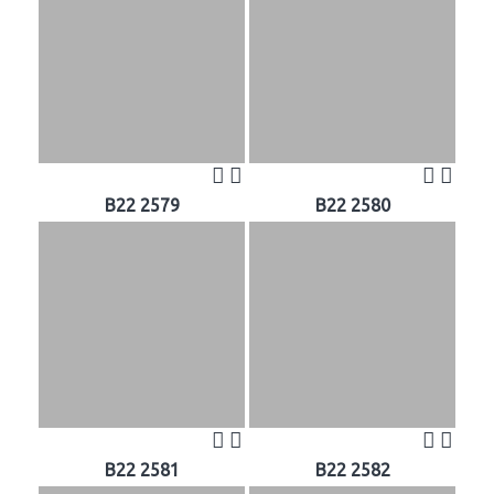
B22 2579
B22 2580
B22 2581
B22 2582