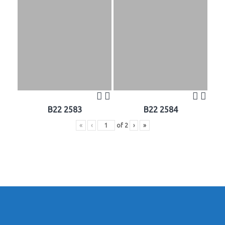
B22 2583
B22 2584
«
‹
of
2
›
»