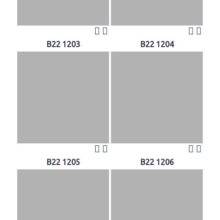
B22 1203
B22 1204
B22 1205
B22 1206