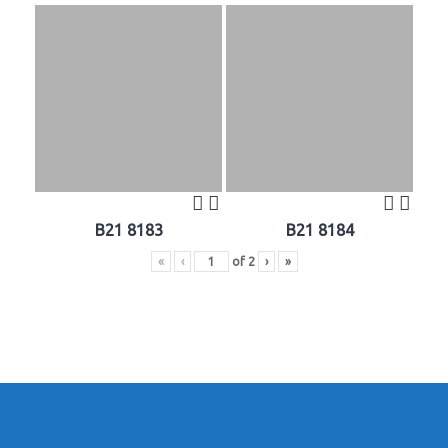
B21 8183
B21 8184
«
‹
of
2
›
»