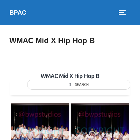
Skip
BPAC
to
TOGGLE
content
WMAC Mid X Hip Hop B
WMAC Mid X Hip Hop B
SEARCH